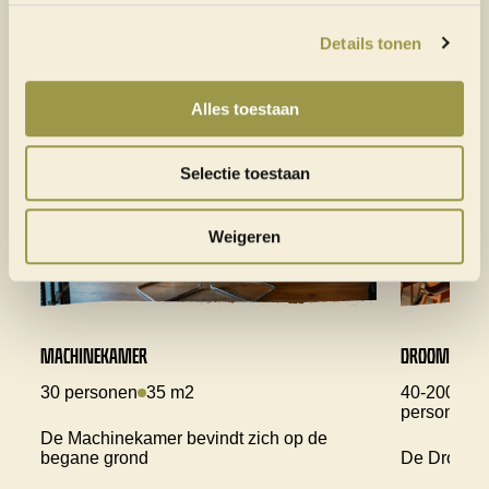
ZALEN
Details tonen
Alles toestaan
Selectie toestaan
Weigeren
MACHINEKAMER
DROOMFABRI
30 personen
35 m2
40-200 (inc
personen
De Machinekamer bevindt zich op de
begane grond
De Droomfa