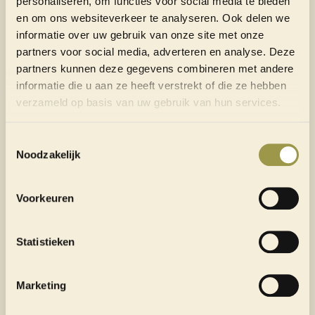
personaliseren, om functies voor social media te bieden
en om ons websiteverkeer te analyseren. Ook delen we
Heb je je antwoord niet kunnen vinden tussen de
informatie over uw gebruik van onze site met onze
partners voor social media, adverteren en analyse. Deze
veelgestelde vragen? Dan helpen we je natuurlijk
partners kunnen deze gegevens combineren met andere
graag verder
informatie die u aan ze heeft verstrekt of die ze hebben
verzameld op basis van uw gebruik van hun services.
CONTACT
Toestemmingsselectie
Noodzakelijk
Voorkeuren
Statistieken
Marketing